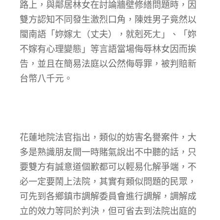
路上，與鄰居林女在討論牆壁修繕問題時，因
雙方認知不同發生激烈口角，陳姓男子竟然以
閩南語「妳嫁ㄤ（丈夫），就剋死ㄤ」、「妳
不嫁有心理變態」等言語當場侮辱林女因而挨
告，並且在簡易法庭以公然侮辱罪，被判賠新
台幣八千元。
花蓮地院法官指出，類似的妨害名譽案件，大
多是熟識朋友間一時賭氣說出不中聽的話，只
要雙方有誠意道個歉都可以輕易化解爭端，不
必一定要鬧上法院，其實有類似問題的民眾，
可先到各鄉鎮市調解委員會進行調解，調解成
立的效力等同於判決，但可省去到法院出庭的