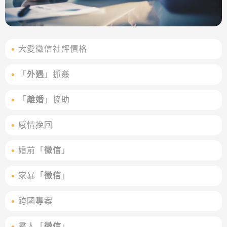
大愛徵信社評價格
「
外遇
」抓姦
「
離婚
」協助
感情挽回
婚前「
徵信
」
家暴「
徵信
」
跨國專案
尋人「
徵信
」