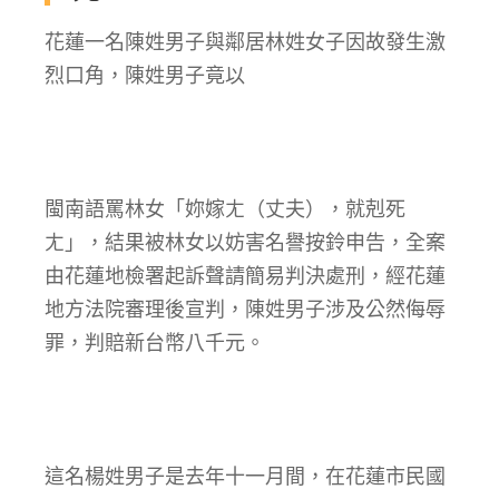
花蓮一名陳姓男子與鄰居林姓女子因故發生激
烈口角，陳姓男子竟以
閩南語罵林女「妳嫁ㄤ（丈夫），就剋死
ㄤ」，結果被林女以妨害名譽按鈴申告，全案
由花蓮地檢署起訴聲請簡易判決處刑，經花蓮
地方法院審理後宣判，陳姓男子涉及公然侮辱
罪，判賠新台幣八千元。
這名楊姓男子是去年十一月間，在花蓮市民國