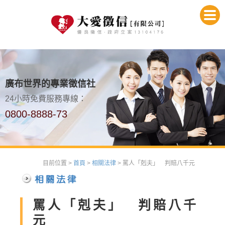
廣布世界的專業徵信社
24小時免費服務專線：
0800-8888-73
目前位置 >
首頁
>
相關法律
> 罵人「剋夫」 判賠八千元
罵人「剋夫」 判賠八千
元