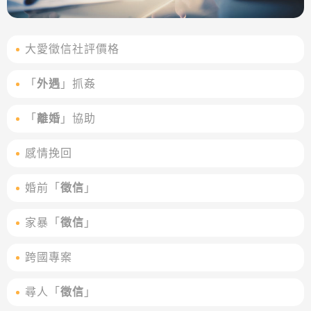
大愛徵信社評價格
「
外遇
」抓姦
「
離婚
」協助
感情挽回
婚前「
徵信
」
家暴「
徵信
」
跨國專案
尋人「
徵信
」