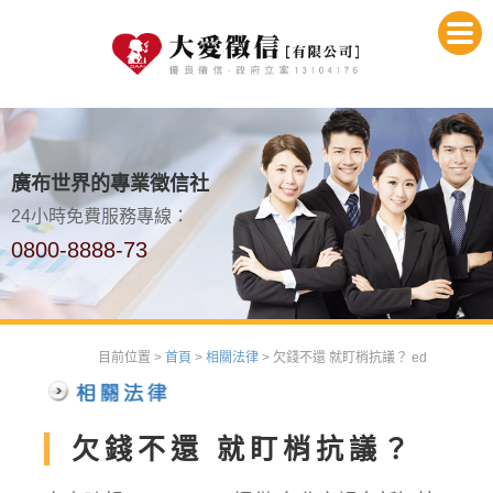
廣布世界的專業徵信社
24小時免費服務專線：
0800-8888-73
目前位置 >
首頁
>
相關法律
> 欠錢不還 就盯梢抗議？ ed
欠錢不還 就盯梢抗議？