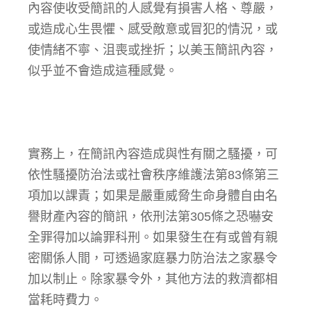
內容使收受簡訊的人感覺有損害人格、尊嚴，
或造成心生畏懼、感受敵意或冒犯的情況，或
使情緒不寧、沮喪或挫折；以美玉簡訊內容，
似乎並不會造成這種感覺。
實務上，在簡訊內容造成與性有關之騷擾，可
依性騷擾防治法或社會秩序維護法第83條第三
項加以課責；如果是嚴重威脅生命身體自由名
譽財產內容的簡訊，依刑法第305條之恐嚇安
全罪得加以論罪科刑。如果發生在有或曾有親
密關係人間，可透過家庭暴力防治法之家暴令
加以制止。除家暴令外，其他方法的救濟都相
當耗時費力。