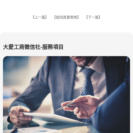
【
上一篇
】 【
返回真實案例
】 【
下一篇
】
大愛工商徵信社-服務項目