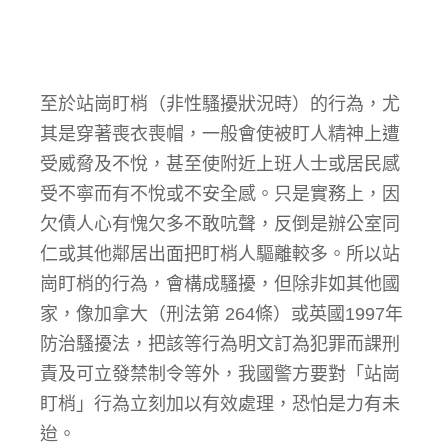
至於站崗盯梢（非性騷擾狀況時）的行為，尤
其是穿著喪衣喪帽，一般會使被盯人精神上遭
受威脅及不悅，甚至使附近上班人士或居民感
受不寧而有不悅或不安全感。只是實務上，因
欠債人心有愧欠多不敢吭聲，反倒是辦公室同
仁或其他鄰居出面把盯梢人驅離較多。所以站
崗盯梢的行為，會構成騷擾，但除非如其他國
家，像加拿大（刑法第 264條）或英國1997年
防治騷擾法，把該等行為明文訂為犯罪而課刑
責及可立發禁制令等外，我國警方要對「站崗
盯梢」行為立刻加以有效處理，恐怕是力有未
迨。