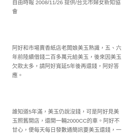
自由時報 2008/11/26 提供/台北市婦女新知協
會
阿好和市場賣香紙店老闆娘美玉熟識，五、六
年前陸續借錢二百多萬元給美玉，後來因美玉
欠款太多，請阿好寬延5年後再還錢，阿好答
應。
誰知道5年滿，美玉仍說沒錢，可是阿好見美
玉照舊開店，還開一輛2000CC的車。阿好不
甘心，便每天每日發數通簡訊要美玉還錢，一