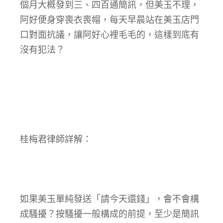
個月大概發到三、四百通簡訊，但美玉不理，
阿好便身穿喪衣喪帽，每天早晨站在美玉店門
口對面抗議，讓阿好心裡毛毛的，這樣到底有
沒有犯法？
桂梅君律師詳解：
如果美玉單純發送「請今天還錢」，會不會構
成騷擾？按騷擾一般構成的前提，至少是簡訊