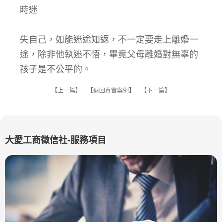
時迷
失自己，如能迷途知返，不一定要走上離婚一
途，除非他執迷不悟，畢竟父母離婚對無辜的
孩子是不公平的。
【
上一篇
】 【
返回真實案例
】 【
下一篇
】
大愛工商徵信社-服務項目