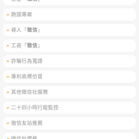
跨國專案
尋人「
徵信
」
工商「
徵信
」
詐騙行為蒐證
專利商標仿冒
其他徵信社服務
二十四小時行蹤監控
徵信友站推薦
徵信社價格