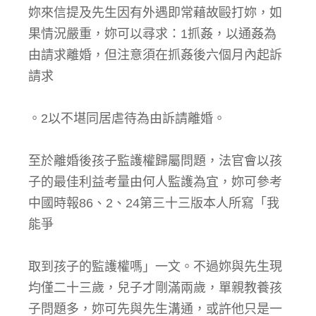
妳來信提及先生因有外遇即常藉故毆打妳，如
果情況嚴重，妳可以尋求：1抓姦，以通姦為
由請求離婚，但注意須在抓姦後六個月內起訴
請求
。2以不堪同居虐待為由訴請離婚。
至於離婚後孩子監護權歸屬問題，法官會以孩
子的最佳利益考量由何人監護為宜，妳可參考
中國時報86、2、24第三十三版本人所寫「我
能爭
取到孩子的監護權嗎」一文。不過妳與先生現
均僅二十三歲，兒子才剛滿兩歲，單親教養孩
子問題多，妳可先與先生溝通，或許他只是一