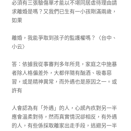
必須有三張驗傷單才能以不堪同居虐待理由請
求離婚是嗎？又我們已生有一小孩剛滿兩歲，
如果
離婚，我能爭取到孩子的監護權嗎？〈台中、
小云〉
答：依據我從事審判多年所見，家庭之中施暴
者除人格偏差外，大都伴隨有酗酒、吸毒惡
習，或是精神異常，而外遇也是原因之一。或
許有
人會認為有「外遇」的人，心感內疚對另一半
應會溫柔對待，然而真實情況卻相反，有外遇
的人，有些係採取離家出走手段，逃避另一半