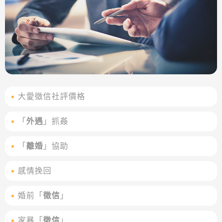
大愛徵信社評價格
「
外遇
」抓姦
「
離婚
」協助
感情挽回
婚前「
徵信
」
家暴「
徵信
」