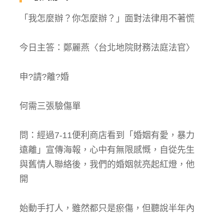
「我怎麼辦？你怎麼辦？」面對法律用不著慌
今日主答：鄭麗燕〈台北地院財務法庭法官〉
申?請?離?婚
何需三張驗傷單
問：經過7-11便利商店看到「婚姻有愛，暴力
遠離」宣傳海報，心中有無限感慨，自從先生
與舊情人聯絡後，我們的婚姻就亮起紅燈，他
開
始動手打人，雖然都只是瘀傷，但聽說半年內