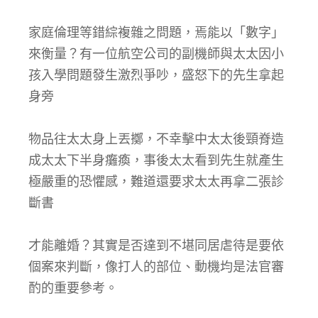
家庭倫理等錯綜複雜之問題，焉能以「數字」
來衡量？有一位航空公司的副機師與太太因小
孩入學問題發生激烈爭吵，盛怒下的先生拿起
身旁
物品往太太身上丟擲，不幸擊中太太後頸脊造
成太太下半身癱瘓，事後太太看到先生就產生
極嚴重的恐懼感，難道還要求太太再拿二張診
斷書
才能離婚？其實是否達到不堪同居虐待是要依
個案來判斷，像打人的部位、動機均是法官審
酌的重要參考。