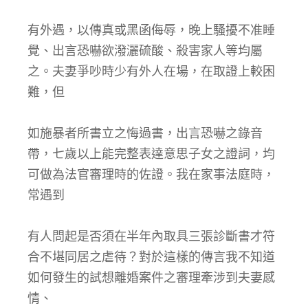
有外遇，以傳真或黑函侮辱，晚上騷擾不准睡
覺、出言恐嚇欲潑灑硫酸、殺害家人等均屬
之。夫妻爭吵時少有外人在場，在取證上較困
難，但
如施暴者所書立之悔過書，出言恐嚇之錄音
帶，七歲以上能完整表達意思子女之證詞，均
可做為法官審理時的佐證。我在家事法庭時，
常遇到
有人問起是否須在半年內取具三張診斷書才符
合不堪同居之虐待？對於這樣的傳言我不知道
如何發生的試想離婚案件之審理牽涉到夫妻感
情、