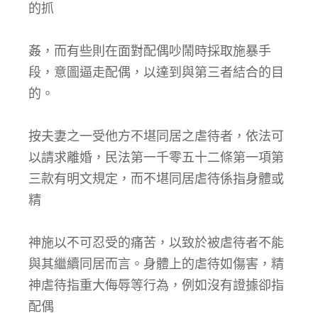
的抓
姦，而有些則在面對配偶吵鬧時採取施暴手
段，意圖逼走配偶，以達到與第三者結合的目
的。
按夫妻之一受他方不堪同居之虐待者，依法可
以請求離婚，民法第一千零五十二條第一項第
三款有明文規定，而不堪同居虐待係指身體或
精
神施以不可忍受的痛苦，以致於被虐待者不能
與其繼續同居而言。身體上的虐待如傷害，精
神虐待指重大侮辱等行為，例如沒有證據卻指
配偶