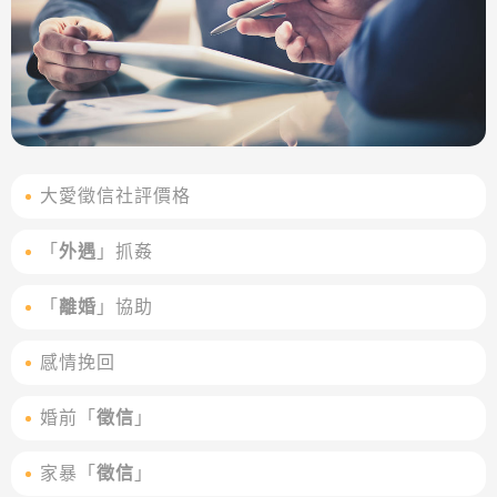
大愛徵信社評價格
「
外遇
」抓姦
「
離婚
」協助
感情挽回
婚前「
徵信
」
家暴「
徵信
」