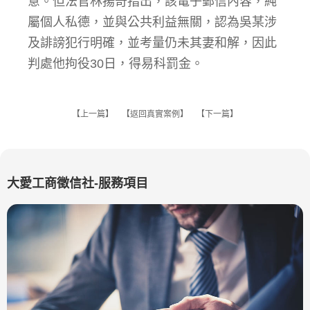
意。但法官林揚奇指出，該電子郵信內容，純
屬個人私德，並與公共利益無關，認為吳某涉
及誹謗犯行明確，並考量仍未其妻和解，因此
判處他拘役30日，得易科罰金。
【
上一篇
】 【
返回真實案例
】 【
下一篇
】
大愛工商徵信社-服務項目