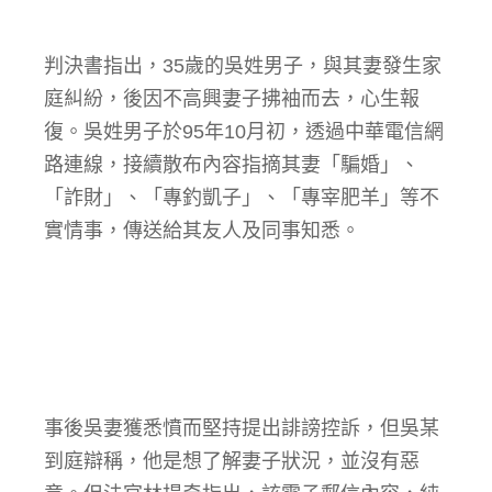
判決書指出，35歲的吳姓男子，與其妻發生家
庭糾紛，後因不高興妻子拂袖而去，心生報
復。吳姓男子於95年10月初，透過中華電信網
路連線，接續散布內容指摘其妻「騙婚」、
「詐財」、「專釣凱子」、「專宰肥羊」等不
實情事，傳送給其友人及同事知悉。
事後吳妻獲悉憤而堅持提出誹謗控訴，但吳某
到庭辯稱，他是想了解妻子狀況，並沒有惡