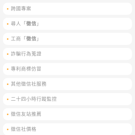
跨國專案
尋人「
徵信
」
工商「
徵信
」
詐騙行為蒐證
專利商標仿冒
其他徵信社服務
二十四小時行蹤監控
徵信友站推薦
徵信社價格