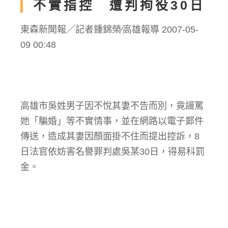
不實指控 遭判拘役30日
東森新聞報╱記者鍾錦榮∕高雄報導 2007-05-
09 00:48
高雄市吳姓男子因不悅其妻不告而別，竟謾罵
她「騙婚」等不實情事，並在網路以電子郵件
傳送，造成其妻因顏面掛不住而提出控訴，8
日法官依妨害名譽罪判處吳某30日，得易科罰
金。