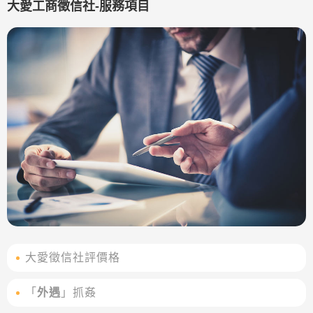
大愛工商徵信社-服務項目
大愛徵信社評價格
「
外遇
」抓姦