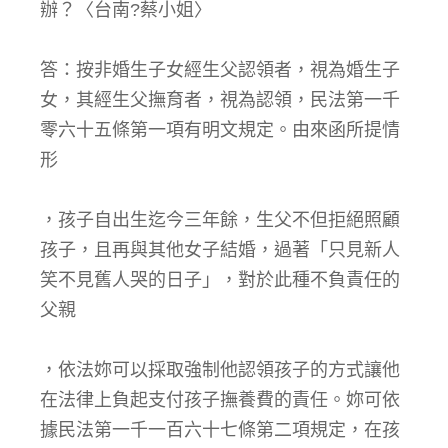
辦？〈台南?蔡小姐〉
答：按非婚生子女經生父認領者，視為婚生子
女，其經生父撫育者，視為認領，民法第一千
零六十五條第一項有明文規定。由來函所提情
形
，孩子自出生迄今三年餘，生父不但拒絕照顧
孩子，且再與其他女子結婚，過著「只見新人
笑不見舊人哭的日子」，對於此種不負責任的
父親
，依法妳可以採取強制他認領孩子的方式讓他
在法律上負起支付孩子撫養費的責任。妳可依
據民法第一千一百六十七條第二項規定，在孩