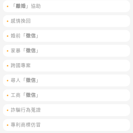
「
離婚
」協助
感情挽回
婚前「
徵信
」
家暴「
徵信
」
跨國專案
尋人「
徵信
」
工商「
徵信
」
詐騙行為蒐證
專利商標仿冒