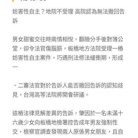
妨害性自主？地院不受理 高院認為無法撤回告
訴
男女甜蜜交往時兩情相悅，翻臉分手後對簿公
堂，卻令法官傷腦筋，板橋地方法院受理一樁
妨害性自主案件，巧遇刑法修法緩衝期，形成
一
、二審法官對於告訴人能否撤回告訴的認知歧
見，台灣高等法院將開會研議。
這樁法律見解差異的告訴，肇因於一名未滿十
六歲少女向板橋地檢署控告成年男友強制性
交，檢察官調查發現兩人原係男女朋友，且自