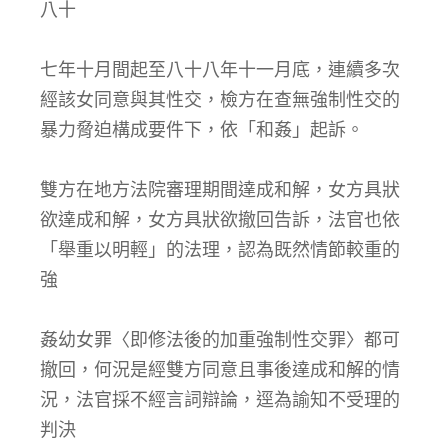
八十
七年十月間起至八十八年十一月底，連續多次
經該女同意與其性交，檢方在查無強制性交的
暴力脅迫構成要件下，依「和姦」起訴。
雙方在地方法院審理期間達成和解，女方具狀
欲達成和解，女方具狀欲撤回告訴，法官也依
「舉重以明輕」的法理，認為既然情節較重的
強
姦幼女罪〈即修法後的加重強制性交罪〉都可
撤回，何況是經雙方同意且事後達成和解的情
況，法官採不經言詞辯論，逕為諭知不受理的
判決