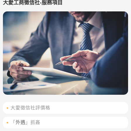
大愛工商徵信社-服務項目
大愛徵信社評價格
「
外遇
」抓姦