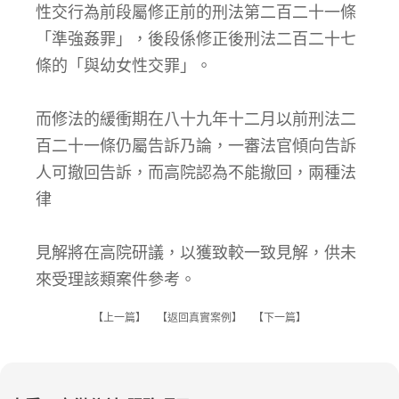
性交行為前段屬修正前的刑法第二百二十一條
「準強姦罪」，後段係修正後刑法二百二十七
條的「與幼女性交罪」。
而修法的緩衝期在八十九年十二月以前刑法二
百二十一條仍屬告訴乃論，一審法官傾向告訴
人可撤回告訴，而高院認為不能撤回，兩種法
律
見解將在高院研議，以獲致較一致見解，供未
來受理該類案件參考。
【
上一篇
】 【
返回真實案例
】 【
下一篇
】