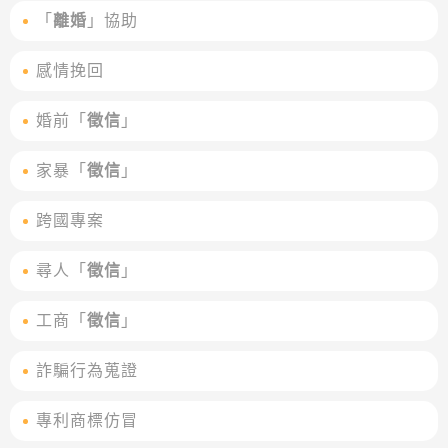
「
離婚
」協助
感情挽回
婚前「
徵信
」
家暴「
徵信
」
跨國專案
尋人「
徵信
」
工商「
徵信
」
詐騙行為蒐證
專利商標仿冒