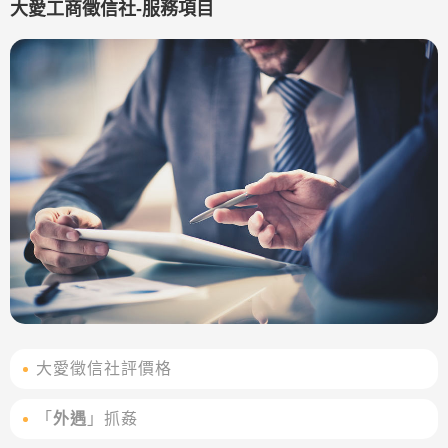
大愛工商徵信社-服務項目
大愛徵信社評價格
「
外遇
」抓姦