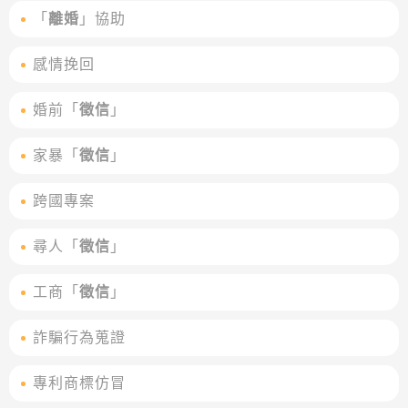
「
離婚
」協助
感情挽回
婚前「
徵信
」
家暴「
徵信
」
跨國專案
尋人「
徵信
」
工商「
徵信
」
詐騙行為蒐證
專利商標仿冒