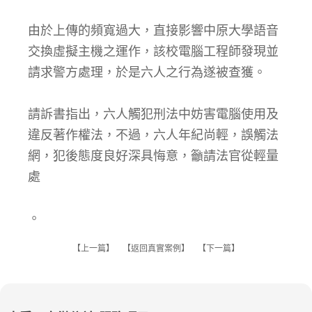
由於上傳的頻寬過大，直接影響中原大學語音
交換虛擬主機之運作，該校電腦工程師發現並
請求警方處理，於是六人之行為遂被查獲。
請訴書指出，六人觸犯刑法中妨害電腦使用及
違反著作權法，不過，六人年紀尚輕，誤觸法
網，犯後態度良好深具悔意，籲請法官從輕量
處
。
【
上一篇
】 【
返回真實案例
】 【
下一篇
】