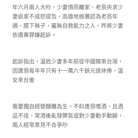
年六月兩人大吵，少妻憤而離家，老翁央求少
妻返家不成怒提告，高雄地檢署認為老翁年
邁、膝下無子，屬無自救能力之人，昨將少妻
依遺棄罪嫌起訴。
起訴指出，溫姓少妻多年前從中國嫁來台灣，
因唐翁每半年只有十一萬六千餘元退休俸，溫
女來台後
需要獨自經營麵攤為生。不料唐翁嗜酒，且酒
品不佳，常酒後亂發脾氣或對少妻動手動腳，
兩人經常意見不合爭吵