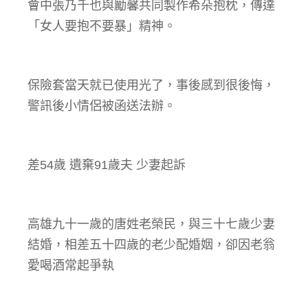
會中張乃千也與勵馨共同製作希朵抱枕，傳達
「女人要抱不要暴」精神。
保險套當天就已使用光了，事後感到很後悔，
警訊後小情侶被函送法辦。
差54歲 遺棄91歲夫 少妻起訴
高雄九十一歲的唐姓老榮民，與三十七歲少妻
結婚，相差五十四歲的老少配婚姻，卻因老翁
愛喝酒常起爭執