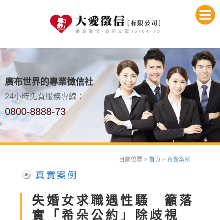
廣布世界的專業徵信社
24小時免費服務專線：
0800-8888-73
目前位置 >
首頁
>
真實案例
失婚女求職遇性騷 籲落
實「希朵公約」除歧視