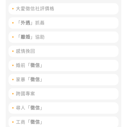
大愛徵信社評價格
「
外遇
」抓姦
「
離婚
」協助
感情挽回
婚前「
徵信
」
家暴「
徵信
」
跨國專案
尋人「
徵信
」
工商「
徵信
」