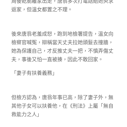
周後乾脆離家出走，唐翁多次打電話給她央求
返家，但溫女都置之不理。
後來唐翁老羞成怒，跑到地檢署提告，溫女向
檢察官喊冤，辯稱當天丈夫拉她頭髮去撞牆，
她為保護自己，才反推丈夫一把，不慎弄傷丈
夫，事後又怕一直被揍，因此不敢回家。
「妻子有扶養義務」
但檢方認為，唐翁年事已高，除了妻子外，無
其他子女可以扶養他，在《刑法》上屬「無自
救能力之人」