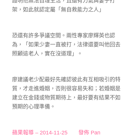
證明他無法自理生活，且還有力氣與妻子打
架，如此就認定屬「無自救能力之人」
恐還有許多爭議空間。兩性專家廖輝英也認
為，「如果少妻一直被打，法律還要叫他回去
照顧這老人，實在沒道理」。
廖建議老少配最好先確認彼此有互相吸引的特
質，才走進婚姻，否則很容易失和；若婚姻是
建立在金錢或物質期待上，最好要有結果不如
預期的心理準備。
蘋果報導 – 2014-11-25 發佈 Pan