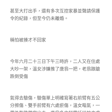
甚至大打出手，還有多次互控家暴並聲請保護
令的紀錄，但至今仍未離婚。
稱怕被揍才不回家
今年六月二十三日下午三時許，二人又在住處
大吵一架，溫女涉嫌推了唐翁一把，老翁踉蹌
跌倒受傷
氣得去驗傷，驗傷單上明確寫著右前臂有五公
分擦傷、雙手前臂有六處瘀傷，溫女嘔氣，一