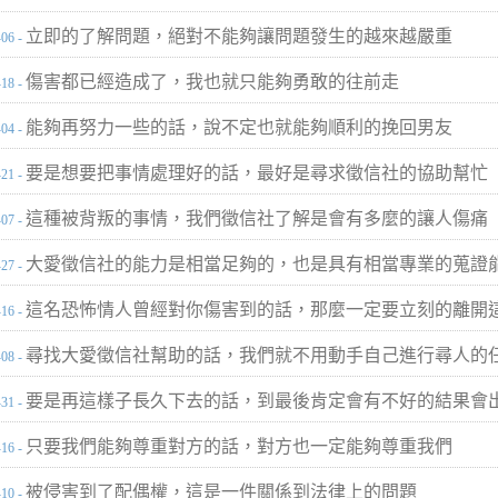
立即的了解問題，絕對不能夠讓問題發生的越來越嚴重
-06 -
傷害都已經造成了，我也就只能夠勇敢的往前走
-18 -
能夠再努力一些的話，說不定也就能夠順利的挽回男友
-04 -
要是想要把事情處理好的話，最好是尋求徵信社的協助幫忙
-21 -
這種被背叛的事情，我們徵信社了解是會有多麼的讓人傷痛
-07 -
大愛徵信社的能力是相當足夠的，也是具有相當專業的蒐證
-27 -
這名恐怖情人曾經對你傷害到的話，那麼一定要立刻的離開
-16 -
尋找大愛徵信社幫助的話，我們就不用動手自己進行尋人的
-08 -
要是再這樣子長久下去的話，到最後肯定會有不好的結果會
-31 -
只要我們能夠尊重對方的話，對方也一定能夠尊重我們
-16 -
被侵害到了配偶權，這是一件關係到法律上的問題
-10 -