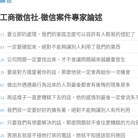
工商徵信社-徵信案件專家論述
要立即的處理，我們的家庭怎麼可以容許有人輕易的侵犯了
-15 -
一定要硬起來，絕對不能夠讓別人利用了我們的東西
-03 -
公司問題一定要找出來，才不會讓問題越來越嚴重發生
-20 -
要是對方還愛著你的話，那麼他就一定會再給你一次機會
-29 -
做出外遇通姦行為出來的人到最後都會有後悔的現象居多
-05 -
再這樣子一直更糟糕下去的話，他的感情到最後一定會消失
-24 -
我們就一定要好好的擁有著，絕對不能夠讓別人有所利用
-09 -
只要我們有想要解決的話，那麼問題就不會往更糟糕的方向
-01 -
男朋友就是不接她打來的電話，她就不知道該如何挽回
-20 -