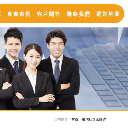
題
真實案例
客戶問答
聯絡我們
網站地圖
目前位置 >
首頁
>
徵信社專家論述