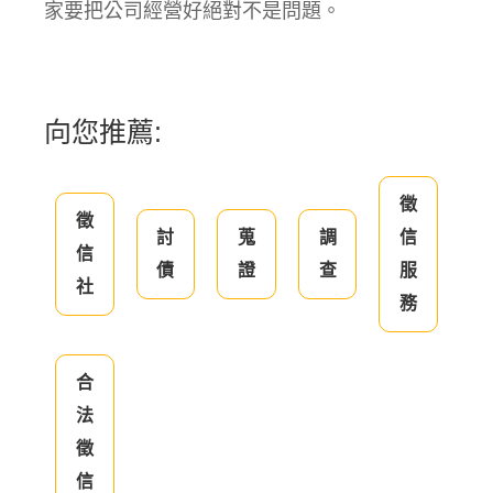
家要把公司經營好絕對不是問題。
向您推薦:
徵
徵
討
蒐
調
信
信
債
證
查
服
社
務
合
法
徵
信