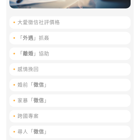
大愛徵信社評價格
「
外遇
」抓姦
「
離婚
」協助
感情挽回
婚前「
徵信
」
家暴「
徵信
」
跨國專案
尋人「
徵信
」