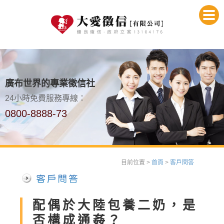
廣布世界的專業徵信社
24小時免費服務專線：
0800-8888-73
目前位置 >
首頁
>
客戶問答
配偶於大陸包養二奶，是
否構成通姦？