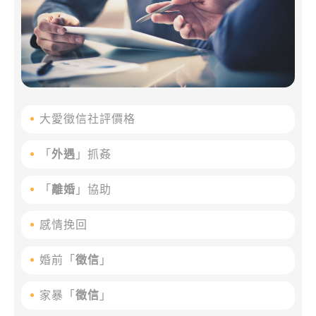
大愛徵信社評價格
「
外遇
」抓姦
「
離婚
」協助
感情挽回
婚前「
徵信
」
家暴「
徵信
」