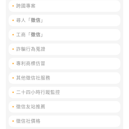
跨國專案
尋人「
徵信
」
工商「
徵信
」
詐騙行為蒐證
專利商標仿冒
其他徵信社服務
二十四小時行蹤監控
徵信友站推薦
徵信社價格